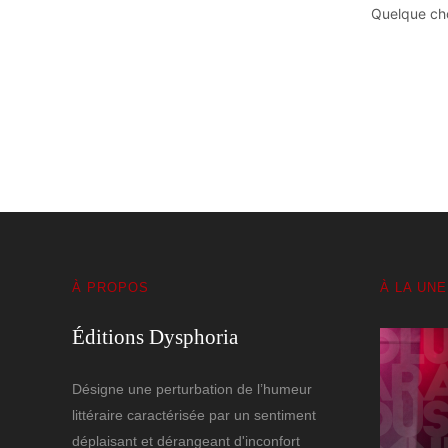
Quelque cho
À PROPOS
À LA UNE
Éditions Dysphoria
Désigne une perturbation de l’humeur
littéraire caractérisée par un sentiment
déplaisant et dérangeant d'inconfort