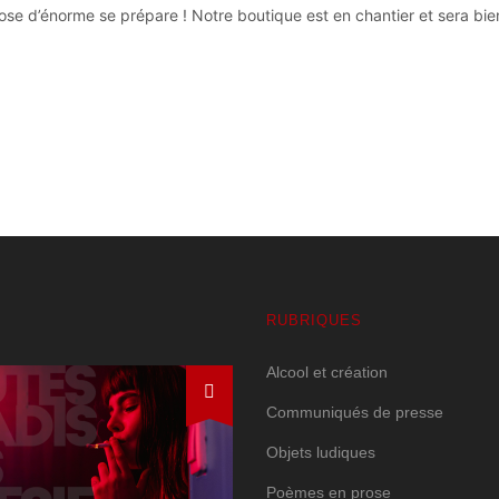
se d’énorme se prépare ! Notre boutique est en chantier et sera bien
RUBRIQUES
Alcool et création
Communiqués de presse
Objets ludiques
Poèmes en prose