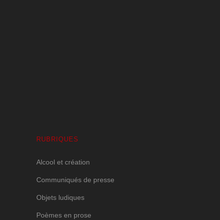
Volutes Paradis sous Amnésie Générale
1 JANVIER 2025
RUBRIQUES
Alcool et création
Communiqués de presse
Objets ludiques
Poèmes en prose