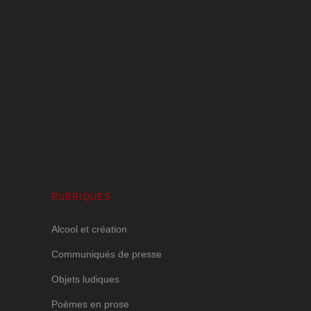
Volutes Paradis sous Amnésie Générale
1 JANVIER 2025
RUBRIQUES
Alcool et création
Communiqués de presse
Objets ludiques
Poèmes en prose