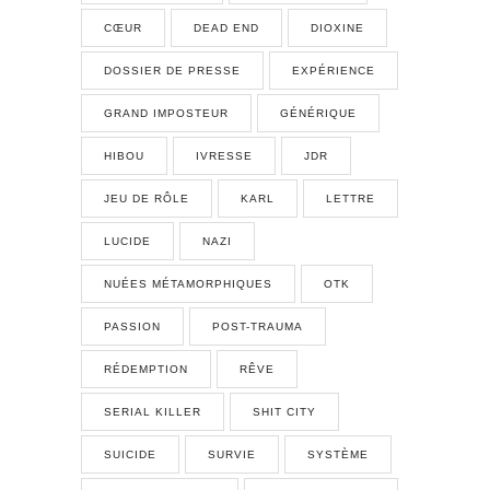
CŒUR
DEAD END
DIOXINE
DOSSIER DE PRESSE
EXPÉRIENCE
GRAND IMPOSTEUR
GÉNÉRIQUE
HIBOU
IVRESSE
JDR
JEU DE RÔLE
KARL
LETTRE
LUCIDE
NAZI
NUÉES MÉTAMORPHIQUES
OTK
PASSION
POST-TRAUMA
RÉDEMPTION
RÊVE
SERIAL KILLER
SHIT CITY
SUICIDE
SURVIE
SYSTÈME